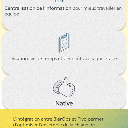
Centralisation de l’informatio
n
pour mieux travailler en
équipe
Économies
de temps et des coûts à chaque étape
Native
L’intégration entre
BierOps
et
Pivo
permet
d’optimiser l’ensemble de la chaîne de