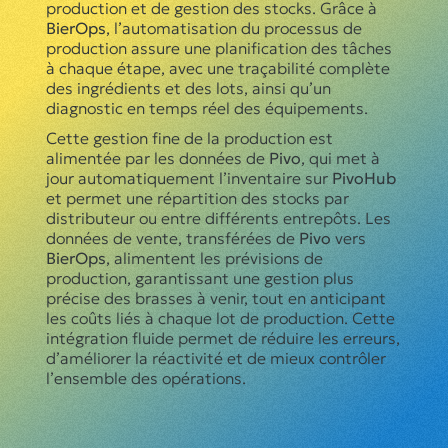
production et de gestion des stocks. Grâce à
BierOps
, l’automatisation du processus de
production assure une planification des tâches
à chaque étape, avec une traçabilité complète
des ingrédients et des lots, ainsi qu’un
diagnostic en temps réel des équipements.
Cette gestion fine de la production est
alimentée par les données de
Pivo
, qui met à
jour automatiquement l’inventaire sur
PivoHub
et permet une répartition des stocks par
distributeur ou entre différents entrepôts. Les
données de vente, transférées de
Pivo
vers
BierOps
, alimentent les prévisions de
production, garantissant une gestion plus
précise des brasses à venir, tout en anticipant
les coûts liés à chaque lot de production. Cette
intégration fluide permet de réduire les erreurs,
d’améliorer la réactivité et de mieux contrôler
l’ensemble des opérations.